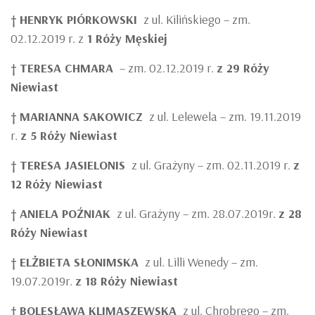
†
HENRYK PIÓRKOWSKI
z ul. Kilińskiego – zm.
02.12.2019 r. z
1 Róży Męskiej
†
TERESA CHMARA
– zm. 02.12.2019 r.
z 29 Róży
Niewiast
†
MARIANNA SAKOWICZ
z ul. Lelewela – zm. 19.11.2019
r.
z 5 Róży Niewiast
†
TERESA JASIELONIS
z ul. Grażyny – zm. 02.11.2019 r.
z
12 Róży Niewiast
†
ANIELA POŹNIAK
z ul. Grażyny – zm. 28.07.2019r.
z 28
Róży Niewiast
†
ELŻBIETA SŁONIMSKA
z ul. Lilli Wenedy – zm.
19.07.2019r.
z 18 Róży Niewiast
†
BOLESŁAWA KLIMASZEWSKA
z ul. Chrobrego – zm.