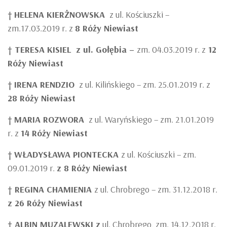
†
HELENA KIERŻNOWSKA
z ul. Kościuszki –
zm.17.03.2019 r. z
8 Róży Niewiast
† TERESA KISIEL z ul. Gołębia –
zm. 04.03.2019 r. z
12
Róży Niewiast
†
IRENA RENDZIO
z ul. Kilińskiego – zm. 25.01.2019 r. z
28 Róży Niewiast
†
MARIA ROZWORA
z ul. Waryńskiego – zm. 21.01.2019
r. z
14 Róży Niewiast
†
WŁADYSŁAWA PIONTECKA
z ul. Kościuszki – zm.
09.01.2019 r.
z 8 Róży Niewiast
† REGINA CHAMIENIA
z ul. Chrobrego – zm. 31.12.2018 r.
z 26 Róży Niewiast
† ALBIN MUZALEWSKI z
ul. Chrobrego, zm. 14.12.2018 r.