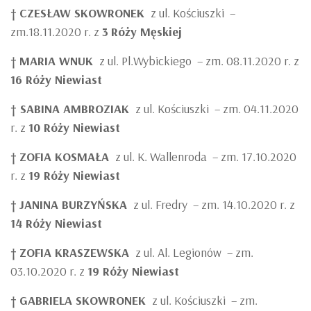
†
CZESŁAW SKOWRONEK
z ul. Kościuszki –
zm.18.11.2020 r. z
3
Róży Męskiej
†
MARIA WNUK
z ul. Pl.Wybickiego – zm. 08.11.2020 r. z
16 Róży Niewiast
† SABINA AMBROZIAK
z ul. Kościuszki – zm. 04.11.2020
r. z
10 Róży Niewiast
†
ZOFIA KOSMAŁA
z ul. K. Wallenroda – zm. 17.10.2020
r. z
19 Róży Niewiast
†
JANINA BURZYŃSKA
z ul. Fredry – zm. 14.10.2020 r. z
14 Róży Niewiast
†
ZOFIA KRASZEWSKA
z ul. Al. Legionów – zm.
03.10.2020 r. z
19 Róży Niewiast
†
GABRIELA SKOWRONEK
z ul. Kościuszki – zm.