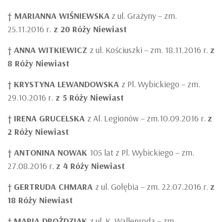
† MARIANNA WIŚNIEWSKA
z ul. Grażyny – zm.
25.11.2016 r.
z 20 Róży Niewiast
†
ANNA WITKIEWICZ
z ul. Kościuszki – zm. 18.11.2016 r.
z
8 Róży Niewiast
†
KRYSTYNA LEWANDOWSKA
z Pl. Wybickiego – zm.
29.10.2016 r.
z 5 Róży Niewiast
†
IRENA GRUCELSKA
z Al. Legionów – zm.10.09.2016 r.
z
2 Róży Niewiast
†
ANTONINA NOWAK
105 lat z Pl. Wybickiego – zm.
27.08.2016 r.
z 4 Róży Niewiast
†
GERTRUDA CHMARA
z ul. Gołębia – zm. 22.07.2016 r.
z
18 Róży Niewiast
†
MARIA DROŻDZIAK
z ul. K. Wallenroda – zm.