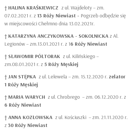
†
HALINA KRAŚKIEWICZ
z ul. Wajdeloty – zm.
07.02.2021 r. z
13 Róży Niewiast -
Pogrzeb odbędzie się
w miejscowości Chełmno dnia 13.02.2021r.
†
KATARZYNA ANCZYKOWSKA - SOKOLNICKA
z Al.
Legionów – zm.13.01.2021 r. z 1
6 Róży Niewiast
†
SŁAWOMIR PÓŁTORAK
z ul. Kilińskiego –
zm.08.01.2021 r. z
5 Róży Męskiej
†
JAN STĘPKA
z ul. Lelewela – zm. 15.12.2020 r.
zelator
1 Róży Męskiej
†
MARIA WARYCH
z ul. Chrobrego – zm. 06.12.2020 r. z
6 Róży Niewiast
†
ANNA KOZŁOWSKA
z ul. Kościuszki – zm. 21.11.2020 r.
z
30 Róży Niewiast