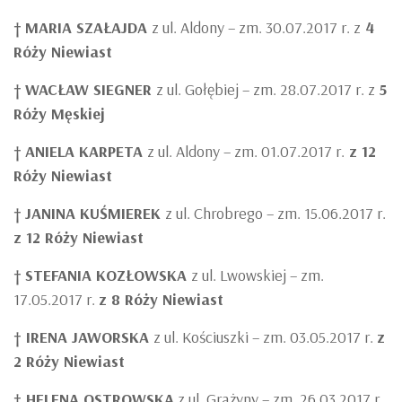
†
MARIA SZAŁAJDA
z ul. Aldony – zm. 30.07.2017 r. z
4
Róży Niewiast
†
WACŁAW SIEGNER
z ul. Gołębiej – zm. 28.07.2017 r. z
5
Róży Męskiej
†
ANIELA KARPETA
z ul. Aldony – zm. 01.07.2017 r.
z 12
Róży Niewiast
†
JANINA KUŚMIEREK
z ul. Chrobrego – zm. 15.06.2017 r.
z 12 Róży Niewiast
†
STEFANIA KOZŁOWSKA
z ul. Lwowskiej – zm.
17.05.2017 r.
z 8 Róży Niewiast
† IRENA JAWORSKA
z ul. Kościuszki – zm. 03.05.2017 r.
z
2 Róży Niewiast
† HELENA OSTROWSKA
z ul. Grażyny – zm. 26.03.2017 r.