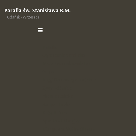
Parafia św. Stanisława B.M.
Gdańsk - Wrzeszcz
Kontakt
Parafia
Ogłoszenia parafialne
Parafia Rzymsko-Katolicka pw. Św. Stanisława Biskupa
Msze św. i nabożeństwa
Męczennika
Grupy
al. Legionów 13, 80-444 Gdańsk - Wrzeszcz
Kręgi Domowego Kościoła
tel.
(58) 341 86 64
Żywy Różaniec
e-mail:
biuro.parafialne1@op.pl
Akcja Katolicka
Semper Fidelis
Krąg Biblijny
Apostolat Maryjny
Parafialne konto bankowe na cele kultu
Liturgiczna Służba Ołtarza
religijnego: