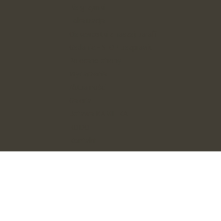
Pielgrzymki
Lokalizacja
Ciekawostki z naszej parafii
Gedania - STOP bezprawiu
Polecane strony
Wydarzenia
Aktualności
Galeria
Ustawa KAMILKA
RODO
Kontakt